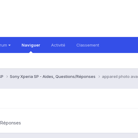
orum
Naviguer
Activité
Classement
 SP
Sony Xperia SP - Aides, Questions/Réponses
appareil photo ava
s/Réponses