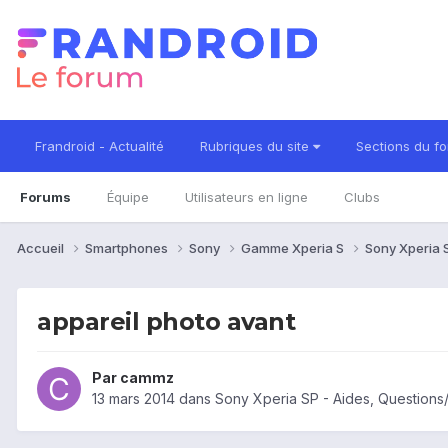
Frandroid - Actualité
Rubriques du site
Sections du f
Forums
Équipe
Utilisateurs en ligne
Clubs
Accueil
Smartphones
Sony
Gamme Xperia S
Sony Xperia
appareil photo avant
Par
cammz
13 mars 2014
dans
Sony Xperia SP - Aides, Question