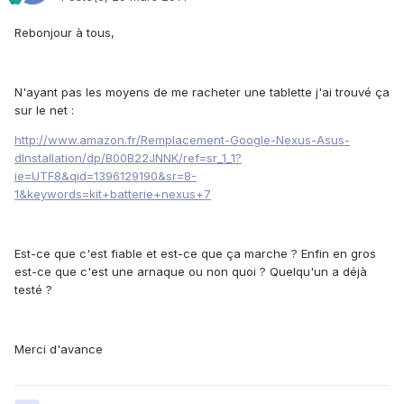
Rebonjour à tous,
N'ayant pas les moyens de me racheter une tablette j'ai trouvé ça
sur le net :
http://www.amazon.fr/Remplacement-Google-Nexus-Asus-
dInstallation/dp/B00B22JNNK/ref=sr_1_1?
ie=UTF8&qid=1396129190&sr=8-
1&keywords=kit+batterie+nexus+7
Est-ce que c'est fiable et est-ce que ça marche ? Enfin en gros
est-ce que c'est une arnaque ou non quoi ? Quelqu'un a déjà
testé ?
Merci d'avance