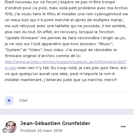
Etant nouveau sur ce forum j'espère ne pas m'être trompé
d'endroit pour ce post, mais voilà petit problème avec ma Archos
101it, j'ai voulu faire le fifou et installer une rom cyanogenmod via
un vieux tuto qui n'a point marché et après de multiples manip',
me suit retrouvé avec une tablette qui ne possède, il me semble,
plus rien du tout. En effet, en recovery, lorsque la fonction
"update firmware" me permet de faire reconnaître l'engin au pc,
je ne vois sur l'ordi apparaître que trois dossiers: "Music",
"System" et "Video", tous vides. J'ai essayé de réinstaller le
firmware originel d'archos comme dit ici
http://www.archos.com/mc/support/support_tech/firmware.html?
g=zip1
mais rien n'y fait. Du coup voilà, je sais pas quoi faire, est-
ce que quelqu'un aurait une idée, peut m'importe la rom à
installer maintenant, j'aimerais juste que ça marche, merci!!
Citer
Jean-Sébastien Grunfelder
Posté(e)
20 mars 2014