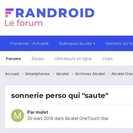
Frandroid - Actualité
Rubriques du site
Sections du f
Forums
Équipe
Utilisateurs en ligne
Clubs
Accueil
Smartphones
Alcatel
Archives Alcatel
Alcatel On
sonnerie perso qui "saute"
Par
mulot
20 mars 2014
dans
Alcatel OneTouch Star