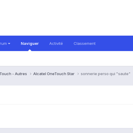
orum
Naviguer
Activité
Classement
eTouch - Autres
Alcatel OneTouch Star
sonnerie perso qui "saute"