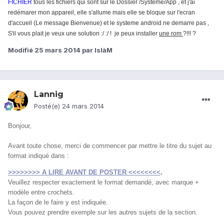
FICHIER
tous les fichiers qui sont sur le Dossier /Systeme/App
, et j'ai
redémarer mon appareil, elle s'allume mais elle se bloque sur l'ecran
d'accueil (Le message Bienvenue) et le systeme android ne demarre pas ,
S'il vous plait je veux une solution :/ :/ ! je peux installer
une rom
?!!! ?
Modifié
25 mars 2014
par IslàM
Lannig
Posté(e)
24 mars 2014
Bonjour,
Avant toute chose, merci de commencer par mettre le titre du sujet au
format indiqué dans :
>>>>>>>> A LIRE AVANT DE POSTER <<<<<<<<
.
Veuillez respecter exactement le format demandé, avec marque +
modèle entre crochets.
La façon de le faire y est indiquée.
Vous pouvez prendre exemple sur les autres sujets de la section.