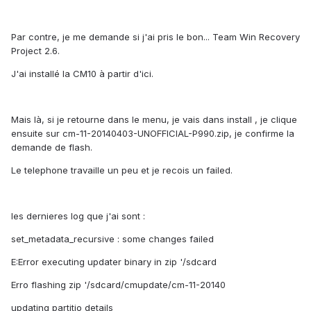
Par contre, je me demande si j'ai pris le bon... Team Win Recovery
Project 2.6.
J'ai installé la CM10 à partir d'ici.
Mais là, si je retourne dans le menu, je vais dans install , je clique
ensuite sur cm-11-20140403-UNOFFICIAL-P990.zip, je confirme la
demande de flash.
Le telephone travaille un peu et je recois un failed.
les dernieres log que j'ai sont :
set_metadata_recursive : some changes failed
E:Error executing updater binary in zip '/sdcard
Erro flashing zip '/sdcard/cmupdate/cm-11-20140
updating partitio details