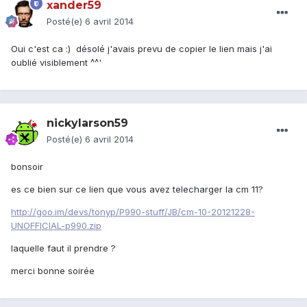
xander59
Posté(e)
6 avril 2014
Oui c'est ca :) désolé j'avais prevu de copier le lien mais j'ai
oublié visiblement ^^'
nickylarson59
Posté(e)
6 avril 2014
bonsoir
es ce bien sur ce lien que vous avez telecharger la cm 11?
http://goo.im/devs/tonyp/P990-stuff/JB/cm-10-20121228-
UNOFFICIAL-p990.zip
laquelle faut il prendre ?
merci bonne soirée