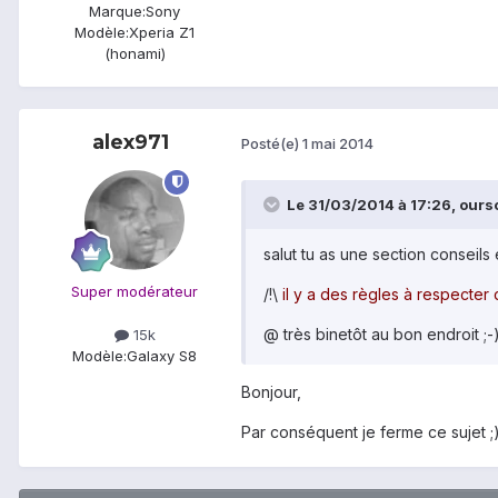
Marque:
Sony
Modèle:
Xperia Z1
(honami)
alex971
Posté(e)
1 mai 2014
Le 31/03/2014 à 17:26, ourso
salut tu as une section conseil
Super modérateur
/!\
il y a des règles à respecter
@ très binetôt au bon endroit ;-
15k
Modèle:
Galaxy S8
Bonjour,
Par conséquent je ferme ce sujet ;