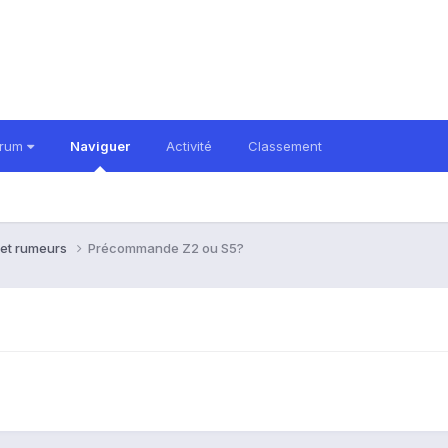
orum
Naviguer
Activité
Classement
 et rumeurs
Précommande Z2 ou S5?