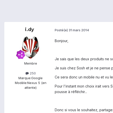
i.dy
Posté(e)
31 mars 2014
Bonjour,
Je sais que les deux produits ne 
Membre
Je suis chez Sosh et je ne pense 
250
Ce sera donc un mobile nu et vu leu
Marque:
Google
Modèle:
Nexus 5 (en
Pour l'instant mon choix irait ver
attente)
pousse à réfléchir...
Donc si vous le souhaitez, partagez