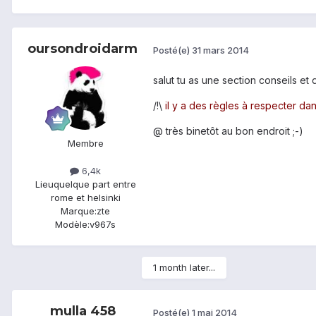
oursondroidarm
Posté(e)
31 mars 2014
salut tu as une section conseils e
/!\
il y a des règles à respecter da
@ très binetôt au bon endroit ;-)
Membre
6,4k
Lieu
quelque part entre
rome et helsinki
Marque:
zte
Modèle:
v967s
1 month later...
mulla 458
Posté(e)
1 mai 2014