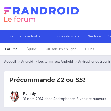
Frandroid - Actualité
Rubriques du site
Sections du f
Forums
Équipe
Utilisateurs en ligne
Clubs
Accueil
Android
Les terminaux Android
Androphones à venir
Précommande Z2 ou S5?
Par
i.dy
31 mars 2014
dans
Androphones à venir et rumeurs