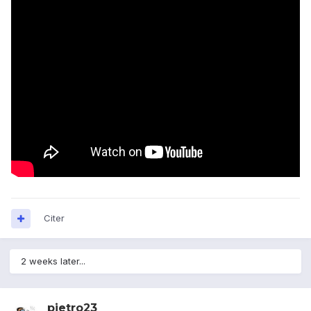
Citer
2 weeks later...
pietro23