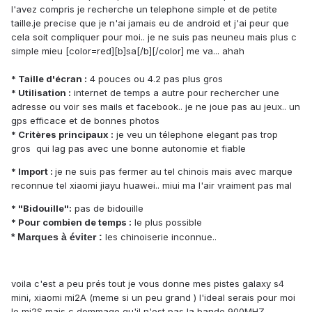
l'avez compris je recherche un telephone simple et de petite
taille.je precise que je n'ai jamais eu de android et j'ai peur que
cela soit compliquer pour moi.. je ne suis pas neuneu mais plus c
simple mieu [color=red][b]sa[/b][/color] me va... ahah
* Taille d'écran :
4 pouces ou 4.2 pas plus gros
* Utilisation :
internet de temps a autre pour rechercher une
adresse ou voir ses mails et facebook.. je ne joue pas au jeux.. un
gps efficace et de bonnes photos
* Critères principaux :
je veu un télephone elegant pas trop
gros qui lag pas avec une bonne autonomie et fiable
* Import :
je ne suis pas fermer au tel chinois mais avec marque
reconnue tel xiaomi jiayu huawei.. miui ma l'air vraiment pas mal
* "Bidouille":
pas de bidouille
* Pour combien de temps :
le plus possible
* Marques à éviter :
les chinoiserie inconnue..
voila c'est a peu prés tout je vous donne mes pistes galaxy s4
mini, xiaomi mi2A (meme si un peu grand ) l'ideal serais pour moi
le mi2S mais c dommage qu'il n'est pas la bande 900MHZ..