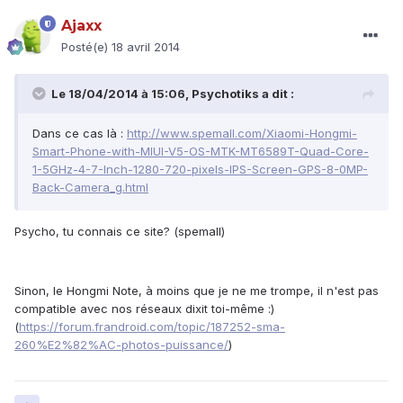
Ajaxx
Posté(e)
18 avril 2014
Le 18/04/2014 à 15:06, Psychotiks a dit :
Dans ce cas là :
http://www.spemall.com/Xiaomi-Hongmi-
Smart-Phone-with-MIUI-V5-OS-MTK-MT6589T-Quad-Core-
1-5GHz-4-7-Inch-1280-720-pixels-IPS-Screen-GPS-8-0MP-
Back-Camera_g.html
Psycho, tu connais ce site? (spemall)
Sinon, le Hongmi Note, à moins que je ne me trompe, il n'est pas
compatible avec nos réseaux dixit toi-même :)
(
https://forum.frandroid.com/topic/187252-sma-
260%E2%82%AC-photos-puissance/
)