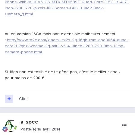
Phone-with-MIUI-V5-OS-MTK-MT6589T-Quad-Core-1-5GHz-4-7-
Inch-1280-720-pixels-IPS-Screen-GPS-8-0MP-Back-
Camera_g.html
ou en version 16Go mais non extensible malheureusement
:
http://www.to2c.com/xiaomi-mi2s-2g-16gb-rom-apq8064-quad-
core-1-7ghz-wcdma-3g-miui-v5-4-3inch-1280-720-8mp-13mp-
camera-phone.html
Si 16go non extensible ne te gêne pas, c'est le meilleur choix
pour moins de 200 €
Citer
a-spec
Posté(e)
18 avril 2014