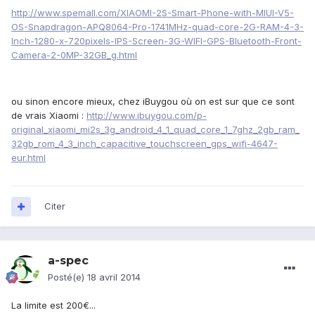
http://www.spemall.com/XIAOMI-2S-Smart-Phone-with-MIUI-V5-
OS-Snapdragon-APQ8064-Pro-1741MHz-quad-core-2G-RAM-4-3-
Inch-1280-x-720pixels-IPS-Screen-3G-WIFI-GPS-Bluetooth-Front-
Camera-2-0MP-32GB_g.html
ou sinon encore mieux, chez iBuygou où on est sur que ce sont
de vrais Xiaomi :
http://www.ibuygou.com/p-
original_xiaomi_mi2s_3g_android_4_1_quad_core_1_7ghz_2gb_ram_
32gb_rom_4_3_inch_capacitive_touchscreen_gps_wifi-4647-
eur.html
Citer
a-spec
Posté(e)
18 avril 2014
La limite est 200€...