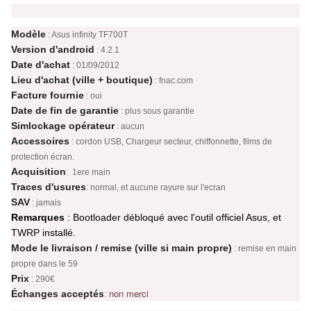
Modèle
: Asus infinity TF700T
Version d'android
: 4.2.1
Date d'achat
: 01/09/2012
Lieu d'achat (ville + boutique)
: fnac.com
Facture fournie
: oui
Date de fin de garantie
: plus sous garantie
Simlockage opérateur
: aucun
Accessoires
: cordon USB, Chargeur secteur, chiffonnette, films de
protection écran.
Acquisition
: 1ere main
Traces d'usures
: normal, et aucune rayure sur l'ecran
SAV
: jamais
Remarques
: Bootloader débloqué avec l'outil officiel Asus, et
TWRP installé.
Mode le livraison / remise (ville si main propre)
: remise en main
propre dans le 59
Prix
: 290€
non merci
Échanges acceptés
: