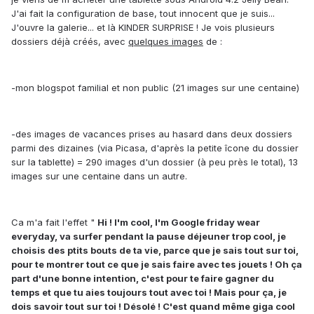
J'ai fait la configuration de base, tout innocent que je suis...
J'ouvre la galerie... et là KINDER SURPRISE ! Je vois plusieurs
dossiers déjà créés, avec
quelques images
de :
-mon blogspot familial et non public (21 images sur une centaine)
-des images de vacances prises au hasard dans deux dossiers
parmi des dizaines (via Picasa, d'après la petite îcone du dossier
sur la tablette) = 290 images d'un dossier (à peu près le total), 13
images sur une centaine dans un autre.
Ca m'a fait l'effet "
Hi ! I'm cool, I'm Google friday wear
everyday, va surfer pendant la pause déjeuner trop cool, je
choisis des ptits bouts de ta vie, parce que je sais tout sur toi,
pour te montrer tout ce que je sais faire avec tes jouets ! Oh ça
part d'une bonne intention, c'est pour te faire gagner du
temps et que tu aies toujours tout avec toi ! Mais pour ça, je
dois savoir tout sur toi ! Désolé ! C'est quand même giga cool