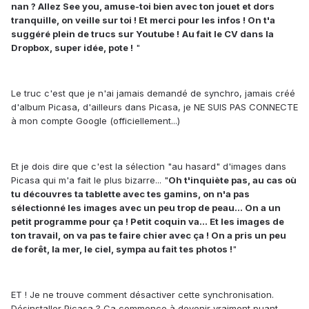
nan ? Allez See you, amuse-toi bien avec ton jouet et dors
tranquille, on veille sur toi ! Et merci pour les infos ! On t'a
suggéré plein de trucs sur Youtube !
Au fait le CV dans la
Dropbox, super idée, pote !
"
Le truc c'est que je n'ai jamais demandé de synchro, jamais créé
d'album Picasa, d'ailleurs dans Picasa, je NE SUIS PAS CONNECTE
à mon compte Google (officiellement...)
Et je dois dire que c'est la sélection "au hasard" d'images dans
Picasa qui m'a fait le plus bizarre... "
Oh t'inquiète pas, au cas où
tu découvres ta tablette avec tes gamins, on n'a pas
sélectionné les images avec un peu trop de peau... On a un
petit programme pour ça ! Petit coquin va... Et les images de
ton travail, on va pas te faire chier avec ça ! On a pris un peu
de forêt, la mer, le ciel, sympa au fait tes photos !
"
ET ! Je ne trouve comment désactiver cette synchronisation.
Désinstaller Picasa ? Ca commence à devenir vraiment puant