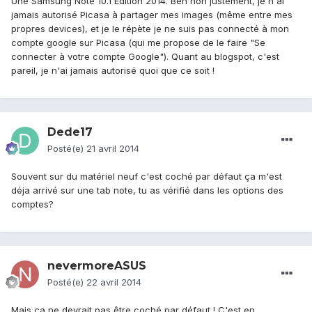
Une Samsung Note 10.1 Edition 2014. Beh non justement, je n'ai
jamais autorisé Picasa à partager mes images (même entre mes
propres devices), et je le répète je ne suis pas connecté à mon
compte google sur Picasa (qui me propose de le faire "Se
connecter à votre compte Google"). Quant au blogspot, c'est
pareil, je n'ai jamais autorisé quoi que ce soit !
Dede17
Posté(e)
21 avril 2014
Souvent sur du matériel neuf c'est coché par défaut ça m'est
déja arrivé sur une tab note, tu as vérifié dans les options des
comptes?
nevermoreASUS
Posté(e)
22 avril 2014
Mais ça ne devrait pas être coché par défaut ! C'est en