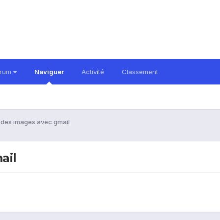
orum
Naviguer
Activité
Classement
des images avec gmail
ail