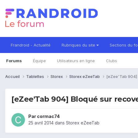
Frandroid - Actualité
Rubriques du site
Sections du f
Forums
Équipe
Utilisateurs en ligne
Clubs
Accueil
Tablettes
Storex
Storex eZeeTab
[eZee'Tab 904] 
[eZee'Tab 904] Bloqué sur recov
Par
cormac74
25 avril 2014
dans
Storex eZeeTab