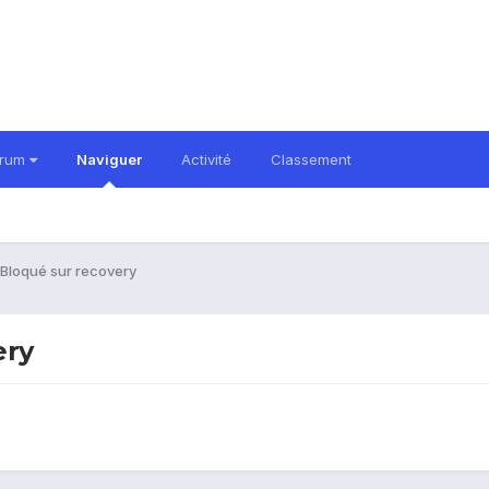
orum
Naviguer
Activité
Classement
Bloqué sur recovery
ery