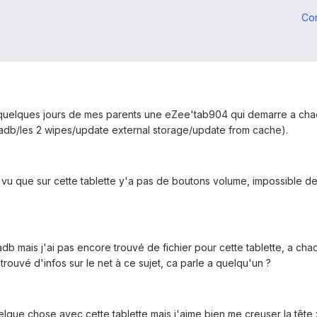
Co
 a quelques jours de mes parents une eZee'tab904 qui demarre a cha
 adb/les 2 wipes/update external storage/update from cache).
 vu que sur cette tablette y'a pas de boutons volume, impossible de
b mais j'ai pas encore trouvé de fichier pour cette tablette, a cha
s trouvé d'infos sur le net à ce sujet, ca parle a quelqu'un ?
quelque chose avec cette tablette mais j'aime bien me creuser la tête 