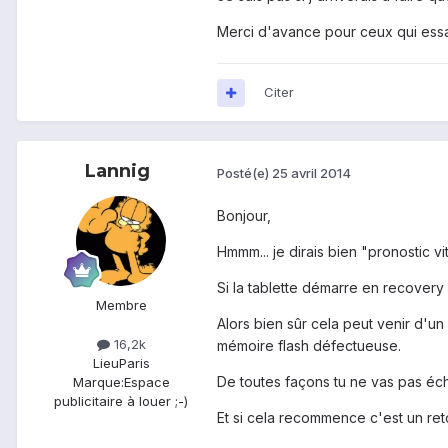
Merci d'avance pour ceux qui essa
Citer
Lannig
Posté(e)
25 avril 2014
Bonjour,
Hmmm... je dirais bien "pronostic vi
Si la tablette démarre en recovery
Membre
Alors bien sûr cela peut venir d'u
16,2k
mémoire flash défectueuse.
Lieu
Paris
De toutes façons tu ne vas pas éch
Marque:
Espace
publicitaire à louer ;-)
Et si cela recommence c'est un ret