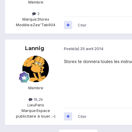
Membre
3
Marque:
Storex
Modèle:
eZee'Tab904
Citer
Lannig
Posté(e)
25 avril 2014
Storex te donnera toutes les instru
Membre
16,2k
Lieu
Paris
Marque:
Espace
publicitaire à louer ;-)
Citer