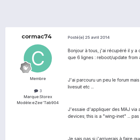
cormac74
Posté(e)
25 avril 2014
Bonjour à tous, j'ai récupéré il y
que 6 lignes : reboot/update from
Membre
J'ai parcouru un peu le forum mais
livesuit etc ...
3
Marque:
Storex
Modèle:
eZee'Tab904
J'essaie d'appliquer des MAJ via ad
devices; this is a "wing-inet" ... pa
Je sais pas si j'arriverais à faire 