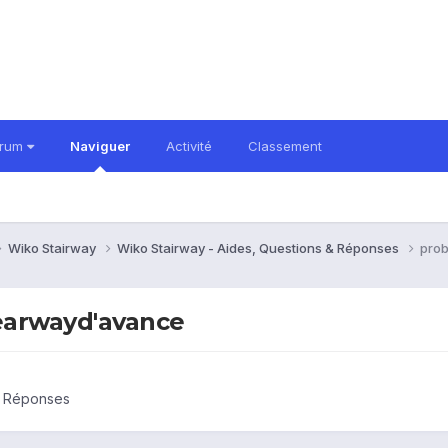
orum
Naviguer
Activité
Classement
Wiko Stairway
Wiko Stairway - Aides, Questions & Réponses
prob
earwayd'avance
& Réponses