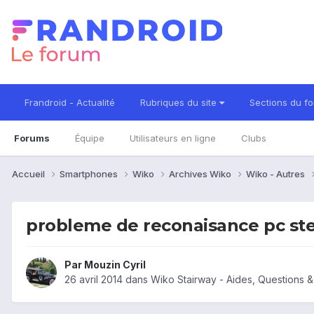
Frandroid - Actualité
Rubriques du site
Sections du f
Forums
Équipe
Utilisateurs en ligne
Clubs
Accueil
Smartphones
Wiko
Archives Wiko
Wiko - Autres
probleme de reconaisance pc st
Par
Mouzin Cyril
26 avril 2014
dans
Wiko Stairway - Aides, Questions 