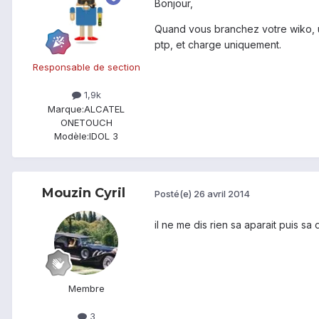
Bonjour,
Quand vous branchez votre wiko, u
ptp, et charge uniquement.
Responsable de section
1,9k
Marque:
ALCATEL
ONETOUCH
Modèle:
IDOL 3
Mouzin Cyril
Posté(e)
26 avril 2014
il ne me dis rien sa aparait puis sa 
Membre
3