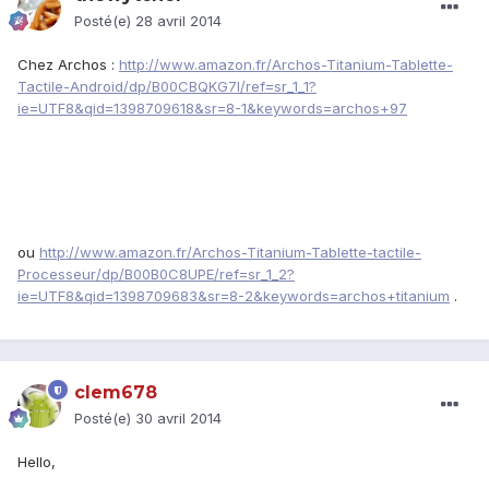
Posté(e)
28 avril 2014
Chez Archos :
http://www.amazon.fr/Archos-Titanium-Tablette-
Tactile-Android/dp/B00CBQKG7I/ref=sr_1_1?
ie=UTF8&qid=1398709618&sr=8-1&keywords=archos+97
ou
http://www.amazon.fr/Archos-Titanium-Tablette-tactile-
Processeur/dp/B00B0C8UPE/ref=sr_1_2?
ie=UTF8&qid=1398709683&sr=8-2&keywords=archos+titanium
.
clem678
Posté(e)
30 avril 2014
Hello,