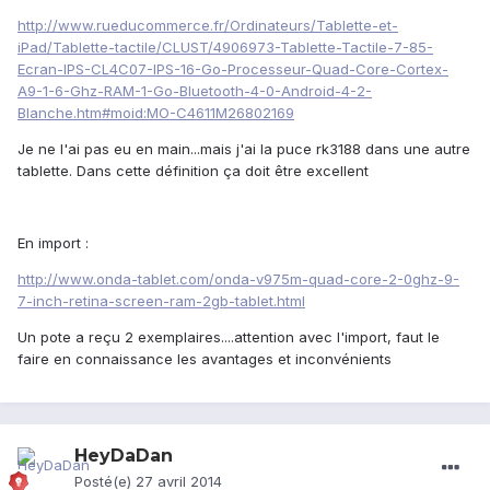
http://www.rueducommerce.fr/Ordinateurs/Tablette-et-
iPad/Tablette-tactile/CLUST/4906973-Tablette-Tactile-7-85-
Ecran-IPS-CL4C07-IPS-16-Go-Processeur-Quad-Core-Cortex-
A9-1-6-Ghz-RAM-1-Go-Bluetooth-4-0-Android-4-2-
Blanche.htm#moid:MO-C4611M26802169
Je ne l'ai pas eu en main...mais j'ai la puce rk3188 dans une autre
tablette. Dans cette définition ça doit être excellent
En import :
http://www.onda-tablet.com/onda-v975m-quad-core-2-0ghz-9-
7-inch-retina-screen-ram-2gb-tablet.html
Un pote a reçu 2 exemplaires....attention avec l'import, faut le
faire en connaissance les avantages et inconvénients
HeyDaDan
Posté(e)
27 avril 2014