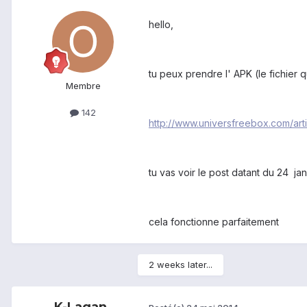
hello,
tu peux prendre l' APK (le fichier qu
Membre
142
http://www.universfreebox.com/ar
tu vas voir le post datant du 24 ja
cela fonctionne parfaitement
2 weeks later...
K-Lagan