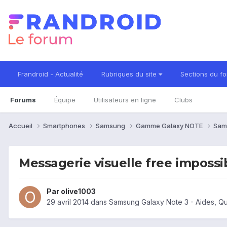
Frandroid - Actualité
Rubriques du site
Sections du f
Forums
Équipe
Utilisateurs en ligne
Clubs
Accueil
Smartphones
Samsung
Gamme Galaxy NOTE
Sam
Messagerie visuelle free impossi
Par
olive1003
29 avril 2014
dans
Samsung Galaxy Note 3 - Aides, Q