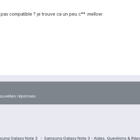
t pas compatible ? je trouve ca un peu c** :mellow:
nouvelles réponses.
sung Galaxy Note 3
Samsung Galaxy Note 3 - Aides, Questions & Ré