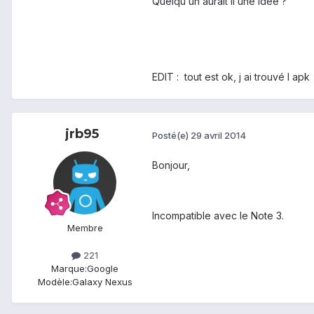
Quelqu un aurait il une idée ?
EDIT : tout est ok, j ai trouvé l apk
jrb95
Posté(e)
29 avril 2014
Bonjour,
Incompatible avec le Note 3.
Membre
221
Marque:
Google
Modèle:
Galaxy Nexus