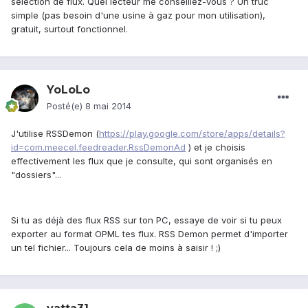
sélection de flux. Quel lecteur me conseillez-vous ? Un truc
simple (pas besoin d'une usine à gaz pour mon utilisation),
gratuit, surtout fonctionnel.
YoLoLo
Posté(e)
8 mai 2014
J'utilise RSSDemon (
https://play.google.com/store/apps/details?
id=com.meecel.feedreader.RssDemonAd
) et je choisis
effectivement les flux que je consulte, qui sont organisés en
"dossiers"...
Si tu as déjà des flux RSS sur ton PC, essaye de voir si tu peux
exporter au format OPML tes flux. RSS Demon permet d'importer
un tel fichier... Toujours cela de moins à saisir ! ;)