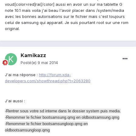
voud[color=red]rai[/color] aussi en avoir un sur ma tablette G
note 10.1 mais voila j'ai beau l'avoir placer dans /system/media
avec les bonnes autorisations sur le fichier mais c'est toujours
celui de samsung qui apparait. Je suis pourtant root sur une rom
original.
Kamikazz
Posté(e)
9 mai 2014
J'ai ma réponse :
http://forum.xda-
developers.com/showthread.php?t=2063280
J'ai aussi :
-Rentrer sous votre sd interne dans le dossier system puis media.
-Renommer le fichier bootsamsung.qmg en oldbootsamsung.qmg
-Renommer le fichier bootsamsungloop.qmg en
oldbootsamsungloop.qmg