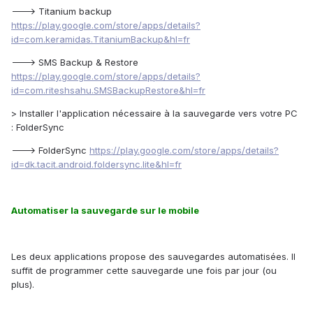
---> Titanium backup
https://play.google.com/store/apps/details?
id=com.keramidas.TitaniumBackup&hl=fr
---> SMS Backup & Restore
https://play.google.com/store/apps/details?
id=com.riteshsahu.SMSBackupRestore&hl=fr
> Installer l'application nécessaire à la sauvegarde vers votre PC
: FolderSync
---> FolderSync
https://play.google.com/store/apps/details?
id=dk.tacit.android.foldersync.lite&hl=fr
Automatiser la sauvegarde sur le mobile
Les deux applications propose des sauvegardes automatisées. Il
suffit de programmer cette sauvegarde une fois par jour (ou
plus).