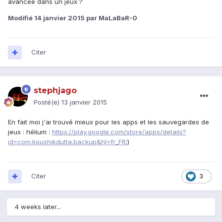
avancée dans un jeux ?
Modifié
14 janvier 2015
par MaLaBaR-0
Citer
stephjago
Posté(e)
13 janvier 2015
En fait moi j'ai trouvé mieux pour les apps et les sauvegardes de
jeux : hélium :
https://play.google.com/store/apps/details?
id=com.koushikdutta.backup&hl=fr_FR
;)
Citer
3
4 weeks later...