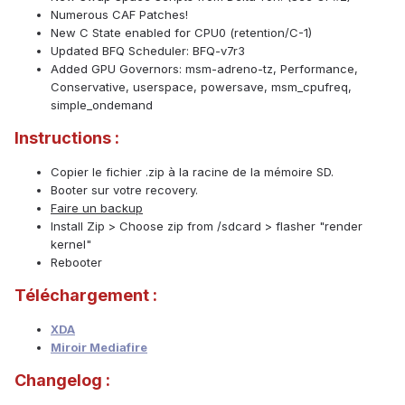
Numerous CAF Patches!
New C State enabled for CPU0 (retention/C-1)
Updated BFQ Scheduler: BFQ-v7r3
Added GPU Governors: msm-adreno-tz, Performance,
Conservative, userspace, powersave, msm_cpufreq,
simple_ondemand
Instructions :
Copier le fichier .zip à la racine de la mémoire SD.
Booter sur votre recovery.
Faire un backup
Install Zip > Choose zip from /sdcard > flasher "render
kernel"
Rebooter
Téléchargement :
XDA
Miroir Mediafire
Changelog :