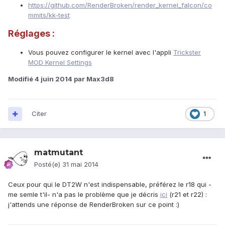
https://github.com/RenderBroken/render_kernel_falcon/co
mmits/kk-test
Réglages :
Vous pouvez configurer le kernel avec l'appli
Trickster
MOD Kernel Settings
Modifié
4 juin 2014
par Max3d8
Citer
1
matmutant
Posté(e)
31 mai 2014
Ceux pour qui le DT2W n'est indispensable, préférez le r18 qui -
me semle t'il- n'a pas le problème que je décris
ici
(r21 et r22) :
j'attends une réponse de RenderBroken sur ce point :)