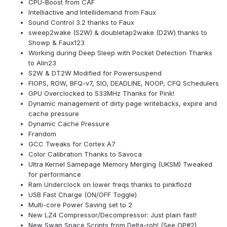
CPU-Boost from CAF
Intelliactive and Intellidemand from Faux
Sound Control 3.2 thanks to Faux
sweep2wake (S2W) & doubletap2wake (D2W) thanks to
Showp & Faux123
Working during Deep Sleep with Pocket Detection Thanks
to Alin23
S2W & DT2W Modified for Powersuspend
FIOPS, ROW, BFQ-v7, SIO, DEADLINE, NOOP, CFQ Schedulers
GPU Overclocked to 533MHz Thanks for Pink!
Dynamic management of dirty page writebacks, expire and
cache pressure
Dynamic Cache Pressure
Frandom
GCC Tweaks for Cortex A7
Color Calibration Thanks to Savoca
Ultra Kernel Samepage Memory Merging (UKSM) Tweaked
for performance
Ram Underclock on lower freqs thanks to pinkflozd
USB Fast Charge (ON/OFF Toggle)
Multi-core Power Saving set to 2
New LZ4 Compressor/Decompressor: Just plain fast!
New Swap Space Scripts from Delta-roh! (See OP#2)