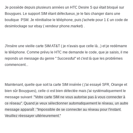
Je possède depuis plusieurs années un HTC Desire S qui était bloqué sur
Bouygues. Le support SIM étant défectueux, je le fais changer dans une
boutique PSM. Je réinitialise le téléphone, puis j'achete pour 1 £ un code de
desimlockage sur ebay ( vendeur phone.market) .
J'insère une vieille carte SIM AT&T ( je n'avais que celle là...) et je redémarre
le téléphone. Comme prévu le HTC me demande le code, que je saisis, il me
reponds un message du genre " Successful" et c'est là que les problèmes
commencent...
Maintenant, quelle que soit la carte SIM insérée ( j'ai essayé SFR, Orange et
bien sûr Bouygues), celle ci est bien détectée mais j'ai systématiquement le
message suivant
"Votre carte SIM ne vous autorise pas à vous connecter à
ce réseau". Quand je veux sélectionner automatiquement le réseau, un autre
message apparaît : "Impossible de se connecter au réseau pour l'instant.
Veuillez réessayer ultérieurement."