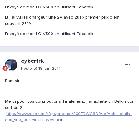
Envoyé de mon LG-V500 en utilisant Tapatalk
Et j'ai vu les chargeur une 2A avec 2usb premier prix c'est
souvent 2*1A
Envoyé de mon LG-V500 en utilisant Tapatalk
cyberfrk
Posté(e)
18 juin 2014
Bonsoir,
Merci pour vos contributions. Finalement, j'ai acheté un Belkin qui
sort du 2
(
http://www.amazon.fr/gp/product/B00EDWO8O0/ref=oh_details_
o00_s00_i00?ie=UTF8&psc=1
).