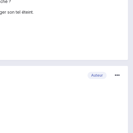
nché ?
er son tel éteint.
Auteur