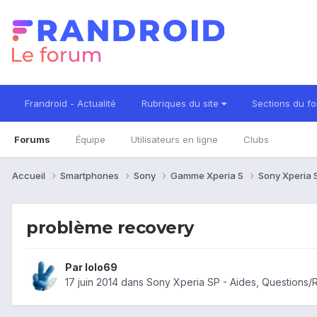
Frandroid - Actualité
Rubriques du site
Sections du f
Forums
Équipe
Utilisateurs en ligne
Clubs
Accueil
Smartphones
Sony
Gamme Xperia S
Sony Xperia
problème recovery
Par
lolo69
17 juin 2014
dans
Sony Xperia SP - Aides, Questions