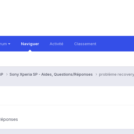
orum
Naviguer
Activité
Classement
 SP
Sony Xperia SP - Aides, Questions/Réponses
problème recover
/Réponses