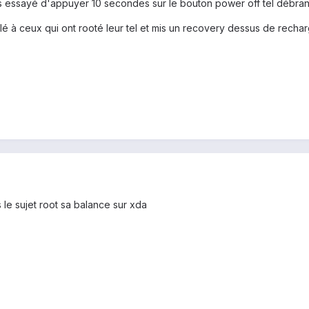
 as essayé d'appuyer 10 secondes sur le bouton power off tel débra
lé à ceux qui ont rooté leur tel et mis un recovery dessus de recharg
s le sujet root sa balance sur xda