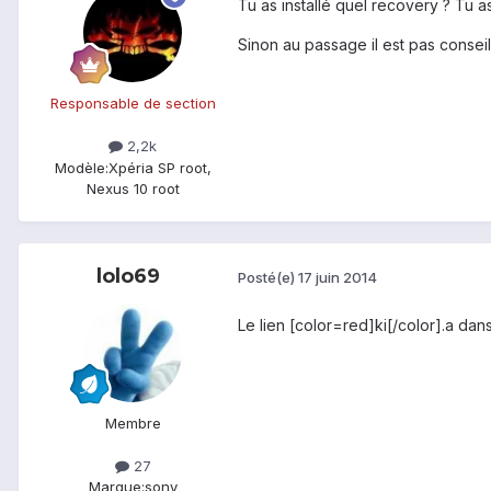
Tu as installé quel recovery ? Tu
Sinon au passage il est pas conseil
Responsable de section
2,2k
Modèle:
Xpéria SP root,
Nexus 10 root
lolo69
Posté(e)
17 juin 2014
Le lien [color=red]ki[/color].a dan
Membre
27
Marque:
sony