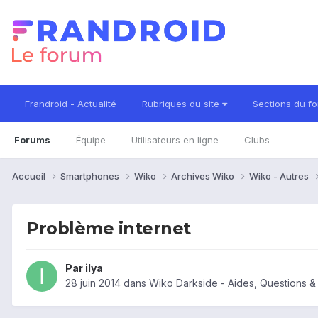
Frandroid - Actualité
Rubriques du site
Sections du f
Forums
Équipe
Utilisateurs en ligne
Clubs
Accueil
Smartphones
Wiko
Archives Wiko
Wiko - Autres
Problème internet
Par
ilya
28 juin 2014
dans
Wiko Darkside - Aides, Questions 