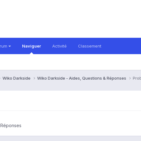
orum
Naviguer
Activité
Classement
Wiko Darkside
Wiko Darkside - Aides, Questions & Réponses
Prob
& Réponses