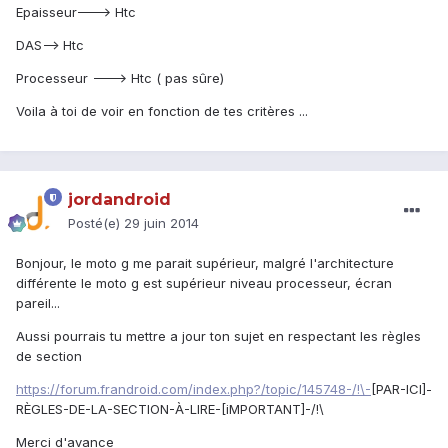
Epaisseur---> Htc
DAS--> Htc
Processeur ---> Htc ( pas sûre)
Voila à toi de voir en fonction de tes critères ...
jordandroid
Posté(e)
29 juin 2014
Bonjour, le moto g me parait supérieur, malgré l'architecture
différente le moto g est supérieur niveau processeur, écran
pareil...
Aussi pourrais tu mettre a jour ton sujet en respectant les règles
de section
https://forum.frandroid.com/index.php?/topic/145748-/!\-
[PAR-ICI]-
RÈGLES-DE-LA-SECTION-À-LIRE-[iMPORTANT]-/!\
Merci d'avance