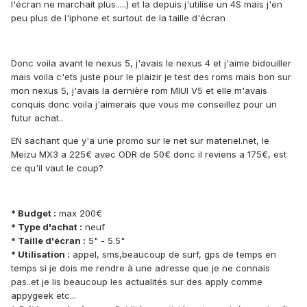
l'écran ne marchait plus.....) et la depuis j'utilise un 4S mais j'en
peu plus de l'iphone et surtout de la taille d'écran
Donc voila avant le nexus 5, j'avais le nexus 4 et j'aime bidouiller
mais voila c'ets juste pour le plaizir je test des roms mais bon sur
mon nexus 5, j'avais la dernière rom MIUI V5 et elle m'avais
conquis donc voila j'aimerais que vous me conseillez pour un
futur achat..
EN sachant que y'a une promo sur le net sur materiel.net, le
Meizu MX3 a 225€ avec ODR de 50€ donc il reviens a 175€, est
ce qu'il vaut le coup?
* Budget :
max 200€
* Type d'achat :
neuf
* Taille d'écran :
5" - 5.5"
* Utilisation :
appel, sms,beaucoup de surf, gps de temps en
temps si je dois me rendre à une adresse que je ne connais
pas..et je lis beaucoup les actualités sur des apply comme
appygeek etc...