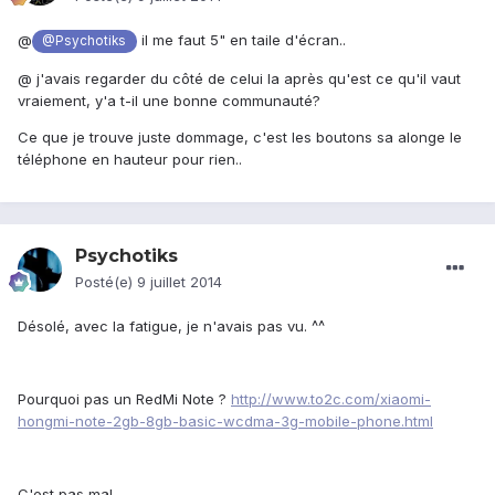
@
il me faut 5" en taile d'écran..
@Psychotiks
@
j'avais regarder du côté de celui la après qu'est ce qu'il vaut
vraiement, y'a t-il une bonne communauté?
Ce que je trouve juste dommage, c'est les boutons sa alonge le
téléphone en hauteur pour rien..
Psychotiks
Posté(e)
9 juillet 2014
Désolé, avec la fatigue, je n'avais pas vu. ^^
Pourquoi pas un RedMi Note ?
http://www.to2c.com/xiaomi-
hongmi-note-2gb-8gb-basic-wcdma-3g-mobile-phone.html
C'est pas mal.