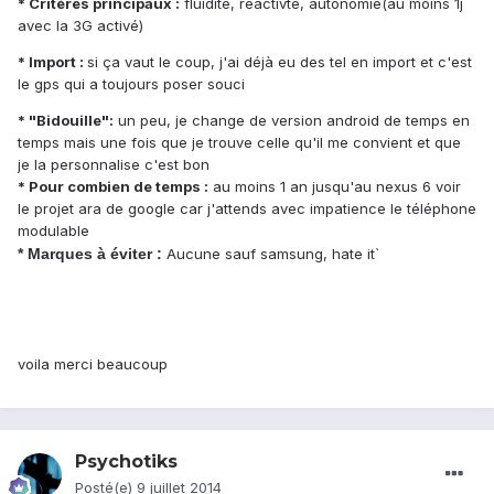
* Critères principaux :
fluidité, reactivté, autonomie(au moins 1j
avec la 3G activé)
* Import :
si ça vaut le coup, j'ai déjà eu des tel en import et c'est
le gps qui a toujours poser souci
* "Bidouille":
un peu, je change de version android de temps en
temps mais une fois que je trouve celle qu'il me convient et que
je la personnalise c'est bon
* Pour combien de temps :
au moins 1 an jusqu'au nexus 6 voir
le projet ara de google car j'attends avec impatience le téléphone
modulable
* Marques à éviter :
Aucune sauf samsung, hate it`
voila merci beaucoup
Psychotiks
Posté(e)
9 juillet 2014