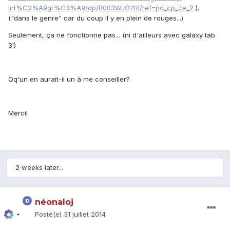
int%C3%A9gr%C3%A9/dp/B003WJO2RI/ref=pd_cp_ce_2
).
("dans le genre" car du coup il y en plein de rouges...)
Seulement, ça ne fonctionne pas... (ni d'ailleurs avec galaxy tab
3!)
Qq'un en aurait-il un à me conseiller?
Merci!
2 weeks later...
néonaloj
Posté(e)
31 juillet 2014