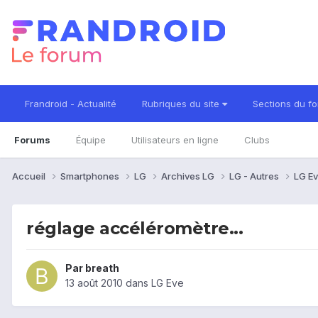
Frandroid - Actualité
Rubriques du site
Sections du f
Forums
Équipe
Utilisateurs en ligne
Clubs
Accueil
Smartphones
LG
Archives LG
LG - Autres
LG E
réglage accéléromètre...
Par
breath
13 août 2010
dans
LG Eve