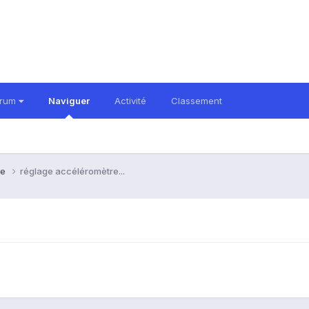
orum
Naviguer
Activité
Classement
ve
réglage accéléromètre...