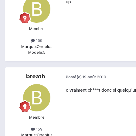
up
Membre
159
Marque:
Oneplus
Modèle:
5
breath
Posté(e)
19 août 2010
c vraiment ch***t donc si quelqu'un
Membre
159
Marque:
Oneplus