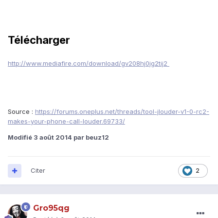
Télécharger
http://www.mediafire.com/download/gv208hj0jg2tij2
Source :
https://forums.oneplus.net/threads/tool-jlouder-v1-0-rc2-
makes-your-phone-call-louder.69733/
Modifié
3 août 2014
par beuz12
Citer
2
Gro95qg