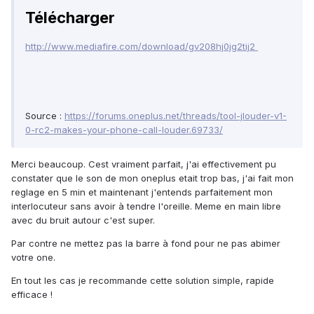
Télécharger
http://www.mediafire.com/download/gv208hj0jg2tij2
Source :
https://forums.oneplus.net/threads/tool-jlouder-v1-
0-rc2-makes-your-phone-call-louder.69733/
Merci beaucoup. Cest vraiment parfait, j'ai effectivement pu
constater que le son de mon oneplus etait trop bas, j'ai fait mon
reglage en 5 min et maintenant j'entends parfaitement mon
interlocuteur sans avoir à tendre l'oreille. Meme en main libre
avec du bruit autour c'est super.
Par contre ne mettez pas la barre à fond pour ne pas abimer
votre one.
En tout les cas je recommande cette solution simple, rapide
efficace !