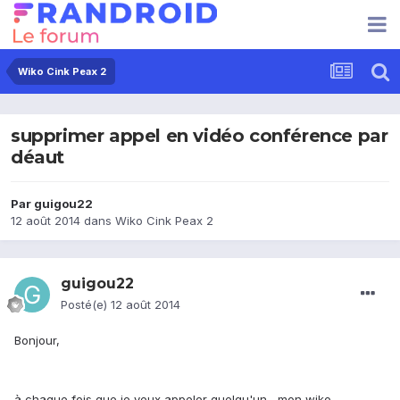
Wiko Cink Peax 2
supprimer appel en vidéo conférence par
déaut
Par
guigou22
12 août 2014
dans
Wiko Cink Peax 2
guigou22
Posté(e)
12 août 2014
Bonjour,
à chaque fois que je veux appeler quelqu'un , mon wiko