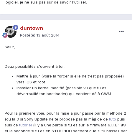
logiciel, je ne suis pas sur de savoir l'utiliser.
duntown
Posté(e)
13 août 2014
Salut,
Deux possibilités s'ouvrent à toi :
Mettre à jour (voire la forcer si elle ne t'est pas proposée)
vers ICS et root
Installer un kernel modifié (possible vu que tu as
déverrouillé ton bootloader) qui contient déjà CWM
Pour la première voie, pour la mise à jour passe par la méthode 2
(ou la 3 si Sony Update ne te propose pas la màj) de ce
tuto
puis
suis ce
tutoriel
(il y a une partie si tu es sur le firmware 6.1.1.B.1.
89
et la seconde si tu es en 6.1.1.B.1.
100
sachant que si tu passez par