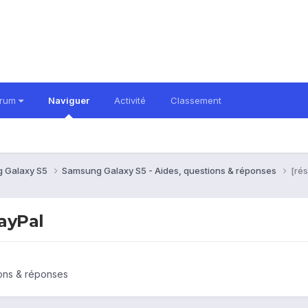
orum
Naviguer
Activité
Classement
 Galaxy S5
Samsung Galaxy S5 - Aides, questions & réponses
[rés
PayPal
ons & réponses