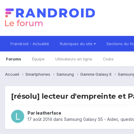
Frandroid - Actualité
Rubriques du site
Sections du f
Forums
Équipe
Utilisateurs en ligne
Clubs
Accueil
Smartphones
Samsung
Gamme Galaxy S
Samsung
[résolu] lecteur d'empreinte et 
Par
leatherface
17 août 2014
dans
Samsung Galaxy S5 - Aides, questi