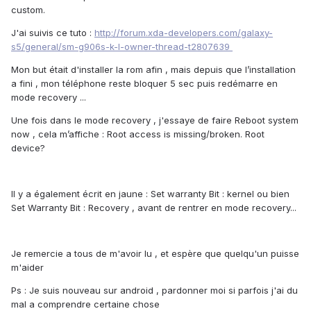
custom.
J'ai suivis ce tuto :
http://forum.xda-developers.com/galaxy-
s5/general/sm-g906s-k-l-owner-thread-t2807639
Mon but était d'installer la rom afin , mais depuis que l’installation
a fini , mon téléphone reste bloquer 5 sec puis redémarre en
mode recovery ...
Une fois dans le mode recovery , j'essaye de faire Reboot system
now , cela m’affiche : Root access is missing/broken. Root
device?
Il y a également écrit en jaune : Set warranty Bit : kernel ou bien
Set Warranty Bit : Recovery , avant de rentrer en mode recovery...
Je remercie a tous de m'avoir lu , et espère que quelqu'un puisse
m'aider
Ps : Je suis nouveau sur android , pardonner moi si parfois j'ai du
mal a comprendre certaine chose