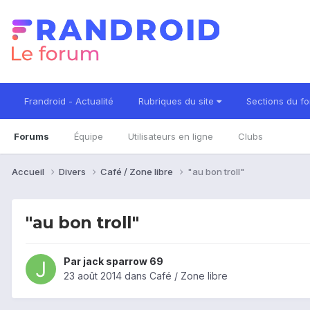
Frandroid - Actualité
Rubriques du site
Sections du f
Forums
Équipe
Utilisateurs en ligne
Clubs
Accueil
Divers
Café / Zone libre
"au bon troll"
"au bon troll"
Par
jack sparrow 69
23 août 2014
dans
Café / Zone libre