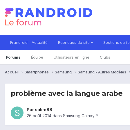
Frandroid - Actualité
Rubriques du site
Sections du f
Forums
Équipe
Utilisateurs en ligne
Clubs
Accueil
Smartphones
Samsung
Samsung - Autres Modèles
problème avec la langue arabe
Par
salim88
26 août 2014
dans
Samsung Galaxy Y