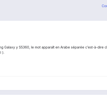
Co
g Galaxy y S5360, le mot apparaît en Arabe séparée c’est-à-dire ch
(exp: السلام elle s’affiche ا ل س ل ام ).