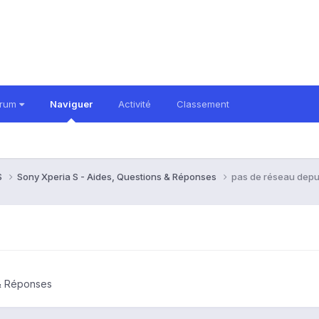
orum
Naviguer
Activité
Classement
S
Sony Xperia S - Aides, Questions & Réponses
pas de réseau depu
 & Réponses