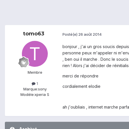
tomo63
Posté(e)
26 août 2014
bonjour , j'ai un gros soucis depui
personne peux m'appeler ni m'envoy
, ben oui il marche . Donc le souci
rien ! Alors j'ai décider de réiniti
Membre
merci de répondre
1
cordialement elodie
Marque:
sony
Modèle:
xperia S
ah j'oubliais , internet marche par