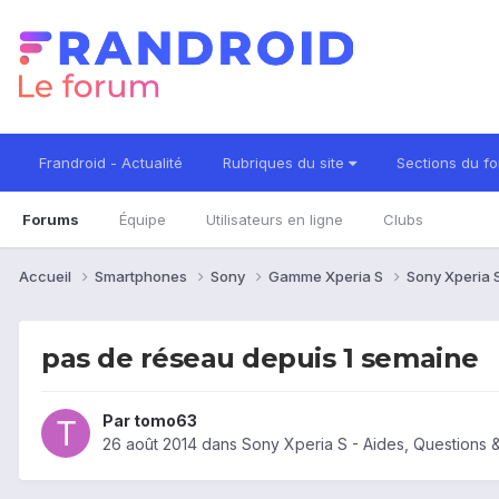
Frandroid - Actualité
Rubriques du site
Sections du f
Forums
Équipe
Utilisateurs en ligne
Clubs
Accueil
Smartphones
Sony
Gamme Xperia S
Sony Xperia 
pas de réseau depuis 1 semaine
Par
tomo63
26 août 2014
dans
Sony Xperia S - Aides, Questions