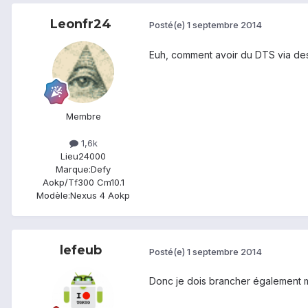
Leonfr24
Posté(e)
1 septembre 2014
Euh, comment avoir du DTS via des 
Membre
1,6k
Lieu
24000
Marque:
Defy
Aokp/Tf300 Cm10.1
Modèle:
Nexus 4 Aokp
lefeub
Posté(e)
1 septembre 2014
Donc je dois brancher également me