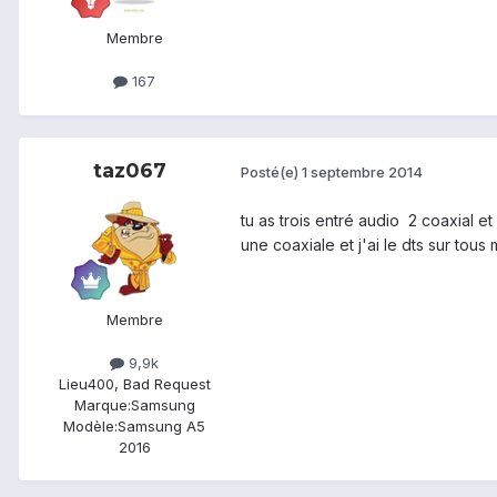
Membre
167
taz067
Posté(e)
1 septembre 2014
tu as trois entré audio 2 coaxial e
une coaxiale et j'ai le dts sur tous
Membre
9,9k
Lieu
400, Bad Request
Marque:
Samsung
Modèle:
Samsung A5
2016