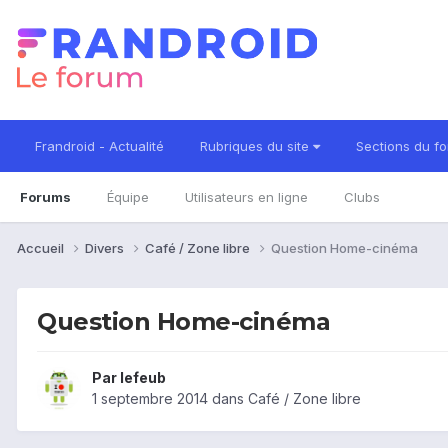
Frandroid - Actualité
Rubriques du site
Sections du f
Forums
Équipe
Utilisateurs en ligne
Clubs
Accueil
Divers
Café / Zone libre
Question Home-cinéma
Question Home-cinéma
Par
lefeub
1 septembre 2014
dans
Café / Zone libre