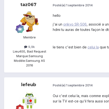
taz067
Posté(e)
1 septembre 2014
hello
j'ai un
onkyo SR-506
, associé a u
hdmi tu auras de toutes façon le dts
Membre
9,9k
le tiens c'est bien de
celui la
que tu
Lieu
400, Bad Request
Marque:
Samsung
Modèle:
Samsung A5
2016
lefeub
Posté(e)
1 septembre 2014
Oui c'est celui la, mais comme exp
sur la TV est-ce qu'il fera aussi 