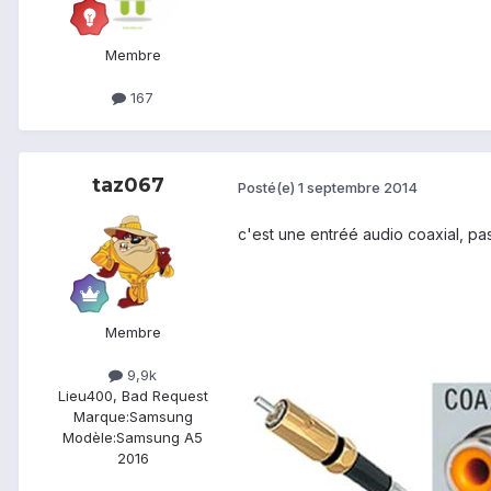
Membre
167
taz067
Posté(e)
1 septembre 2014
c'est une entréé audio coaxial, pa
Membre
9,9k
Lieu
400, Bad Request
Marque:
Samsung
Modèle:
Samsung A5
2016