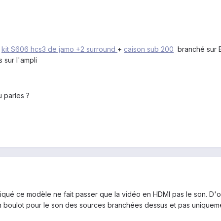
n
kit S606 hcs3 de jamo +2 surround
+
caison sub 200
branché sur B
 sur l'ampli
 parles ?
liqué ce modèle ne fait passer que la vidéo en HDMI pas le son. D'o
son boulot pour le son des sources branchées dessus et pas uniqueme