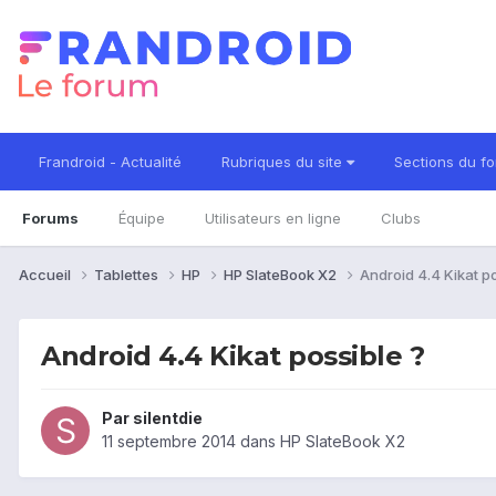
Frandroid - Actualité
Rubriques du site
Sections du f
Forums
Équipe
Utilisateurs en ligne
Clubs
Accueil
Tablettes
HP
HP SlateBook X2
Android 4.4 Kikat po
Android 4.4 Kikat possible ?
Par
silentdie
11 septembre 2014
dans
HP SlateBook X2