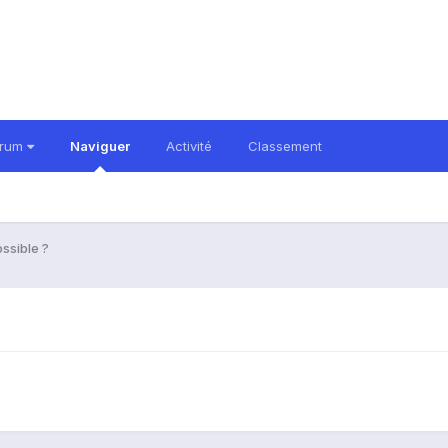
orum
Naviguer
Activité
Classement
ssible ?