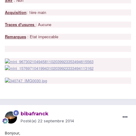
SAV
: Non
Acquisition
: 1ère main
Traces d'usures
: Aucune
Remarques
: Etat impeccable
bibafranck
Posté(e)
22 septembre 2014
Bonjour,