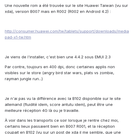
Une nouvelle rom a été trouvée sur le site Huawei Taiwan (vu sur
xda), version B007 mais en R002 (R002 en Android 4.2) :
http://consumer.huawei.com/tw/tablets/support/downloads/media
pad-x1-tw.htm
Je viens de l'installer, c'est bien une 4.4.2 sous EMUI 2.3
Par contre, toujours en 400 dpi, donc certaines applis non
visibles sur le store (angry bird star wars, plats vs zombie,
rayman jungle run...)
Je n'ai pas vu la différence avec la B102 disponible sur le site
allemand (fluidité idem, score antutu idem), peut être une
meilleure réception 4G là ou je travaille.
À voir dans les transports ce soir lorsque je rentre chez moi,
certains lieux passaient bien en B007 R001, et la réception
coupait en B102 (vu sur un post de xda il me semble, que une