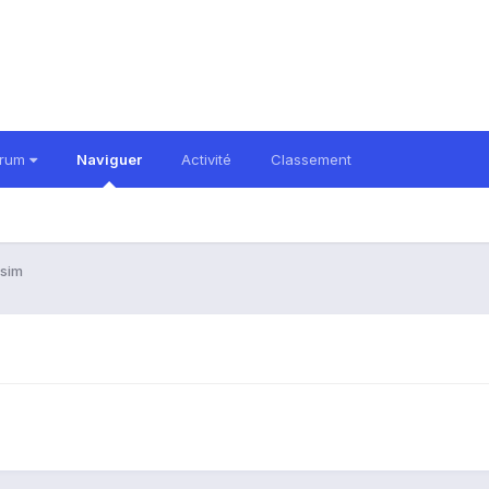
orum
Naviguer
Activité
Classement
 sim