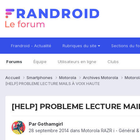
Frandroid - Actualité
Rubriques du site
Sections du f
Forums
Équipe
Utilisateurs en ligne
Clubs
Accueil
Smartphones
Motorola
Archives Motorola
Motorol
[HELP] PROBLEME LECTURE MAILS À VOIX HAUTE
[HELP] PROBLEME LECTURE MAI
Par
Gothamgirl
28 septembre 2014
dans
Motorola RAZR i - Général 