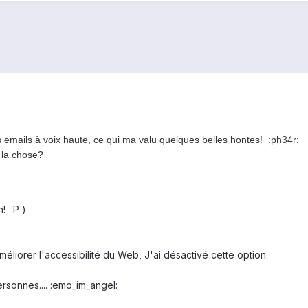
 emails à voix haute, ce qui ma valu quelques belles hontes! :ph34r:
 la chose?
! :P )
éliorer l'accessibilité du Web, J'ai désactivé cette option.
ersonnes.... :emo_im_angel: