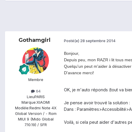
Gothamgirl
Posté(e)
28 septembre 2014
Bonjour,
Depuis peu, mon RAZR i lit tous mes
Quelqu'un peut m'aider à désactiver
D'avance merci!
Membre
OK, je m'auto réponds (tout va bien
64
Lieu
PARIS
Marque:
XIAOMI
Je pense avoir trouvé la solution :
Modèle:
Redmi Note 4X
Dans : Paramètres>Accessibilité>Am
Global Version / - Rom
MIUI 9 (Mido Global
Voilà, si cela peut aider d'autres p
7.10.19) / SFR