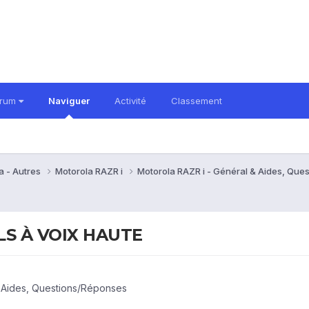
orum
Naviguer
Activité
Classement
a - Autres
Motorola RAZR i
Motorola RAZR i - Général & Aides, Qu
LS À VOIX HAUTE
& Aides, Questions/Réponses