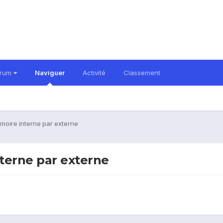
orum
Naviguer
Activité
Classement
moire interne par externe
terne par externe