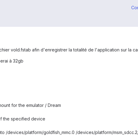
Co
chier vold.fstab afin d'enregistrer la totalité de l'application sur la
serai à 32gb
ount for the emulator / Dream
of the specified device
to /devices/platform/goldfish_mmc.0 /devices/platform/msm_sdcc.