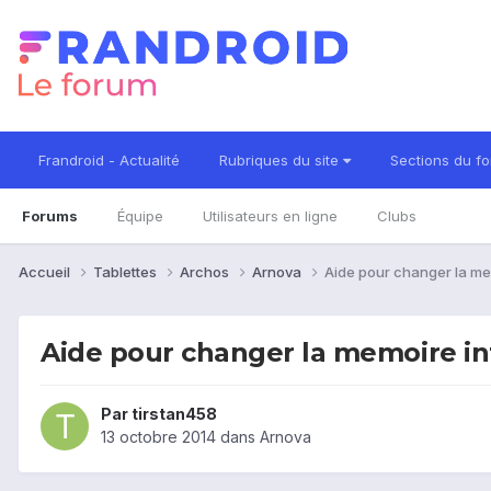
Frandroid - Actualité
Rubriques du site
Sections du f
Forums
Équipe
Utilisateurs en ligne
Clubs
Accueil
Tablettes
Archos
Arnova
Aide pour changer la me
Aide pour changer la memoire in
Par
tirstan458
13 octobre 2014
dans
Arnova