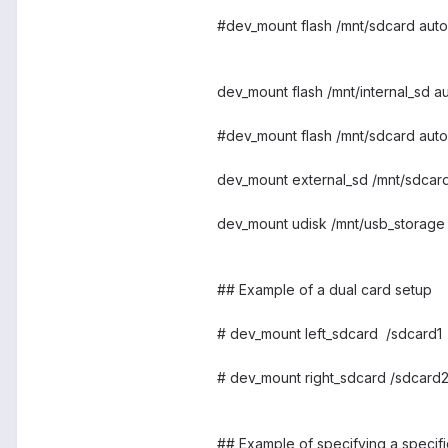
#dev_mount flash /mnt/sdcard auto
dev_mount flash /mnt/internal_sd a
#dev_mount flash /mnt/sdcard auto
dev_mount external_sd /mnt/sdcar
dev_mount udisk /mnt/usb_storage 
## Example of a dual card setup
# dev_mount left_sdcard /sdcard1
# dev_mount right_sdcard /sdcard
## Example of specifying a specific