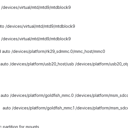
 /devices/virtual/mtd/mtd9/mtdblock9
uto /devices/virtual/mtd/mtd9/mtdblock9
 /devices/virtual/mtd/mtd9/mtdblock9
d auto /devices/platform/rk29_sdmmc.0/mmc_host/mmc0
auto /devices/platform/usb20_host/usb /devices/platform/usb20_ot
 auto /devices/platform/goldfish_mmc.0 /devices/platform/msm_sd
2 auto /devices/platform/goldfish_mmc.1 /devices/platform/msm_sd
 partition for mounts