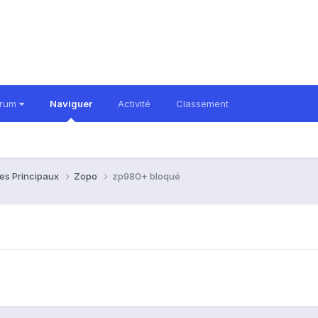
orum
Naviguer
Activité
Classement
es Principaux
Zopo
zp980+ bloqué