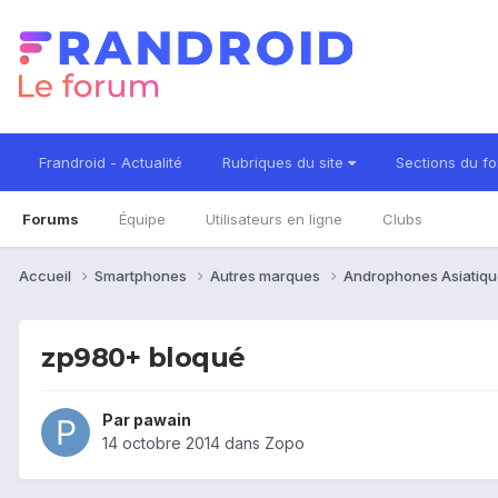
Frandroid - Actualité
Rubriques du site
Sections du f
Forums
Équipe
Utilisateurs en ligne
Clubs
Accueil
Smartphones
Autres marques
Androphones Asiatiqu
zp980+ bloqué
Par
pawain
14 octobre 2014
dans
Zopo