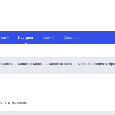
orum
Naviguer
Activité
Classement
a Moto E
Motorola Moto E
Motorola Moto E - Aides, questions & ré
tions & réponses