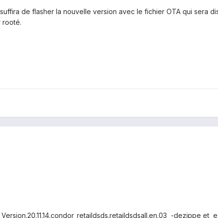
 suffira de flasher la nouvelle version avec le fichier OTA qui sera 
 rooté.
ersion.20.11.14.condor_retaildsds.retaildsdsall.en.03 -dezippe et ex