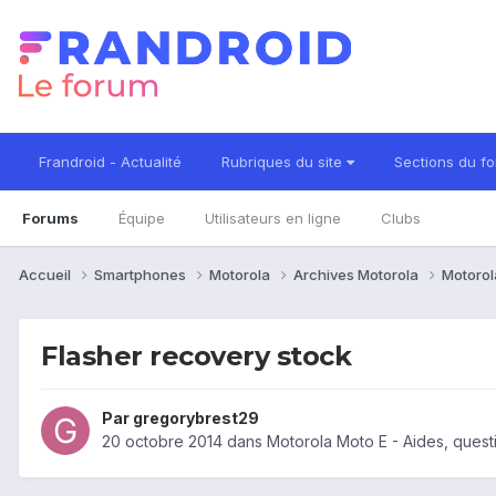
Frandroid - Actualité
Rubriques du site
Sections du f
Forums
Équipe
Utilisateurs en ligne
Clubs
Accueil
Smartphones
Motorola
Archives Motorola
Motorol
Flasher recovery stock
Par
gregorybrest29
20 octobre 2014
dans
Motorola Moto E - Aides, ques