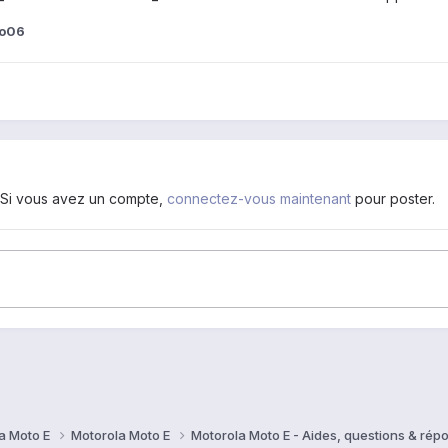
eo06
. Si vous avez un compte,
connectez-vous maintenant
pour poster.
a Moto E
Motorola Moto E
Motorola Moto E - Aides, questions & ré