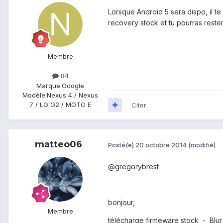
Lorsque Android 5 sera dispo, il te
recovery stock et tu pourras rester
Membre
84
Marque:
Google
Modèle:
Nexus 4 / Nexus
7 / LG G2 / MOTO E
Citer
matteo06
Posté(e)
20 octobre 2014
(modifié)
@gregorybrest
bonjour,
Membre
télécharge firmeware stock - Blur_V