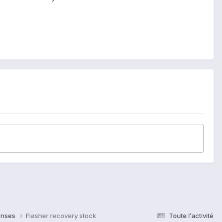
ponses
Flasher recovery stock
Toute l’activité