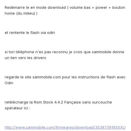
Redémarre le en mode download ( volume bas + power + bouton
home (du milieu) )
et rentente le flash via odin
si ton téléphone n'es pas reconnu je crois que sammobile donne
un lien vers les drivers
regarde le site sammobile.com pour les instructions de flash avec
Odin
retélécharge la Rom Stock 4.4.2 Fançaise sans surcouche
opérateur ici :
http://www.sammobile.com/firmwares/download/35387/I9195XXU