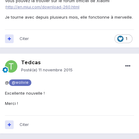
Vous pouvez la trouver sur le forum officiel de Xiaomi
:
http://en.miui.com/download-260.html
Je tourne avec depuis plusieurs mois, elle fonctionne à merveille.
Citer
1
Tedcas
Posté(e)
11 novembre 2015
@
@wolivie
Excellente nouvelle !
Merci !
Citer