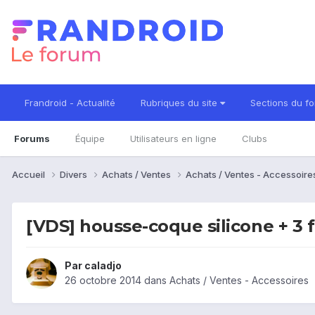
Frandroid - Actualité
Rubriques du site
Sections du f
Forums
Équipe
Utilisateurs en ligne
Clubs
Accueil
Divers
Achats / Ventes
Achats / Ventes - Accessoir
[VDS] housse-coque silicone + 3
Par
caladjo
26 octobre 2014
dans
Achats / Ventes - Accessoires