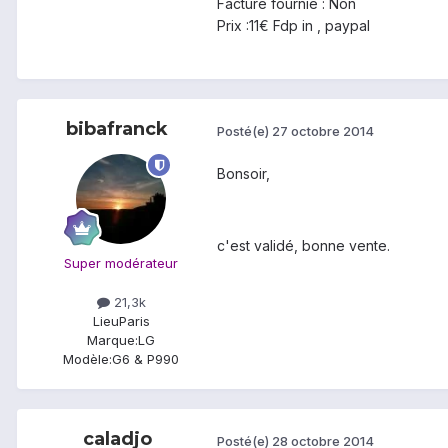
Facture fournie : Non
Prix :11€ Fdp in , paypal
bibafranck
Posté(e)
27 octobre 2014
Bonsoir,
c'est validé, bonne vente.
Super modérateur
21,3k
Lieu
Paris
Marque:
LG
Modèle:
G6 & P990
caladjo
Posté(e)
28 octobre 2014