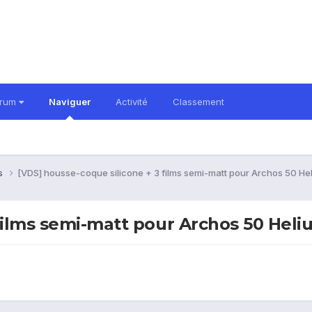
orum
Naviguer
Activité
Classement
es
[VDS] housse-coque silicone + 3 films semi-matt pour Archos 50 He
 films semi-matt pour Archos 50 Hel