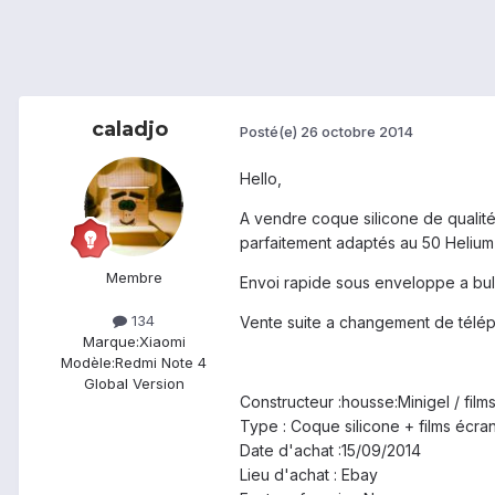
caladjo
Posté(e)
26 octobre 2014
Hello,
A vendre coque silicone de qualité
parfaitement adaptés au 50 Helium 4
Membre
Envoi rapide sous enveloppe a bul
134
Vente suite a changement de télé
Marque:
Xiaomi
Modèle:
Redmi Note 4
Global Version
Constructeur :housse:Minigel / fil
Type : Coque silicone + films écra
Date d'achat :15/09/2014
Lieu d'achat : Ebay