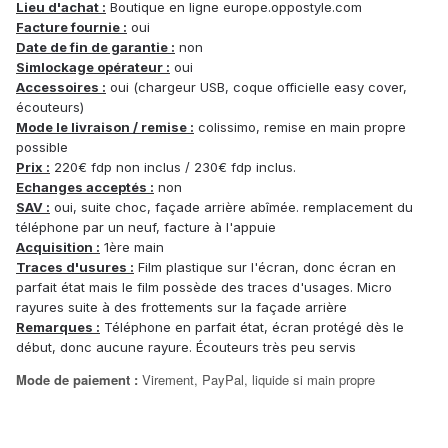
Lieu d'achat :
Boutique en ligne europe.oppostyle.com
Facture fournie :
oui
Date de fin de garantie :
non
Simlockage opérateur :
oui
Accessoires :
oui (chargeur USB, coque officielle easy cover,
écouteurs)
Mode le livraison / remise :
colissimo, remise en main propre
possible
Prix :
220€ fdp non inclus / 230€ fdp inclus.
Echanges acceptés :
non
SAV :
oui, suite choc, façade arrière abîmée. remplacement du
téléphone par un neuf, facture à l'appuie
Acquisition :
1ère main
Traces d'usures :
Film plastique sur l'écran, donc écran en
parfait état mais le film possède des traces d'usages. Micro
rayures suite à des frottements sur la façade arrière
Remarques :
Téléphone en parfait état, écran protégé dès le
début, donc aucune rayure. Écouteurs très peu servis
Mode de paiement
:
Virement, PayPal, liquide si main propre