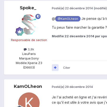
Spoke_
Posté(e)
22 décembre 2014
(modifié)
@
Je pense qu'à ton
@KamOLheon
Tu peux faire marcher la garantie ?
Modifié
22 décembre 2014
par sp
Responsable de section
3,8k
Lieu
Paris
Marque:
Sony
Modèle:
Xperia Z3
(D6603)
Citer
KamOLheon
Posté(e)
29 décembre 2014
Je l'ai acheté en ligne et j'ai revé
ce qu'il est utile à votre avis que