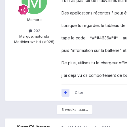
Tu n'as pas fait de mauvaises manip
Des applications récentes ? peut êt
Membre
Lorsque tu regardes le tableau de 
202
Marque:
motorola
tape le code *#*#4636#*#* au m
Modèle:
razr hd (xt925)
puis "information sur la batterie" et
De plus, utilises tu le chargeur offici
j'ai déjà vu ds comportement de b
Citer
3 weeks later...