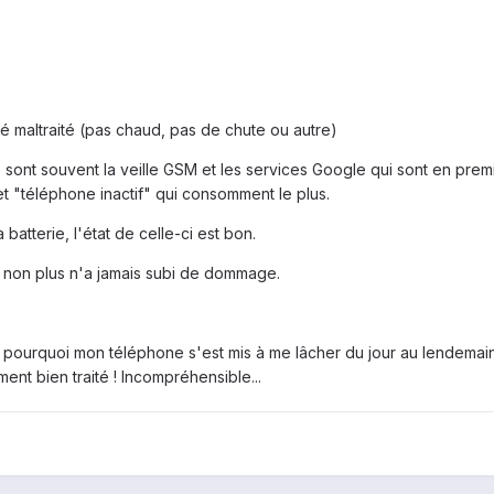
é maltraité (pas chaud, pas de chute ou autre)
, ce sont souvent la veille GSM et les services Google qui sont en pr
et "téléphone inactif" qui consomment le plus.
 batterie, l'état de celle-ci est bon.
 lui non plus n'a jamais subi de dommage.
urquoi mon téléphone s'est mis à me lâcher du jour au lendemain lui
ment bien traité ! Incompréhensible...