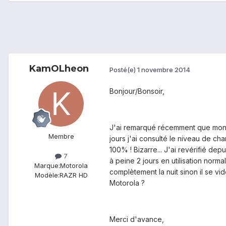
KamOLheon
Posté(e)
1 novembre 2014
Bonjour/Bonsoir,
J'ai remarqué récemment que mon Ra
Membre
jours j'ai consulté le niveau de cha
100% ! Bizarre... J'ai revérifié de
7
à peine 2 jours en utilisation norm
Marque:
Motorola
complètement la nuit sinon il se vi
Modèle:
RAZR HD
Motorola ?
Merci d'avance,