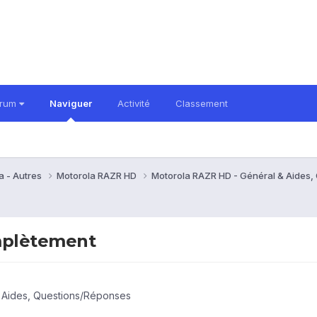
orum
Naviguer
Activité
Classement
a - Autres
Motorola RAZR HD
Motorola RAZR HD - Général & Aides
omplètement
 Aides, Questions/Réponses