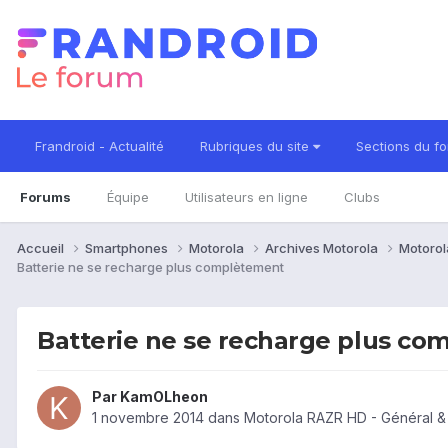
Frandroid - Actualité
Rubriques du site
Sections du f
Forums
Équipe
Utilisateurs en ligne
Clubs
Accueil
Smartphones
Motorola
Archives Motorola
Motorol
Batterie ne se recharge plus complètement
Batterie ne se recharge plus c
Par
KamOLheon
1 novembre 2014
dans
Motorola RAZR HD - Général &